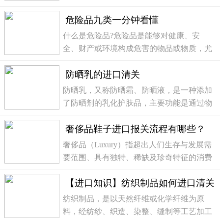
化学品及其包装实施检验。根据海关总署
危险品九类一分钟看懂
《关于进出口危险化学品及其包装检验监管
有关问题的公告》（2020年第129号）的规
什么是危险品?危险品是能够对健康、安
定，海关对列入...
全、财产或环境构成危害的物品或物质，尤
其是在处理不当的情况下。危险品或危险材
防晒乳的进口清关
料可以是固体、液体或气体，也可以是纯化
学品，或物质的混合物、制成品或单个物
防晒乳，又称防晒霜、防晒液，是一种添加
品。根据其潜在危...
了防晒剂的乳化护肤品，主要功能是通过物
理或化学方式阻隔或吸收紫外线，防止皮肤
奢侈品鞋子进口报关流程有哪些？
因过度暴露在阳光下而受到损伤。其形态通
常介于水和油之间，质地较为轻薄，兼具保
奢侈品（Luxury）指超出人们生存与发展需
湿与防晒功...
要范围、具有独特、稀缺及珍奇特征的消费
品或服务，经济学中定义为价值/品质或无形
【进口知识】纺织制品如何进口清关
价值/有形价值比值最高的商品 。其核心属
性表现为“好的、贵的、非必需的”，消费需
纺织制品，是以天然纤维或化学纤维为原
求与收入...
料，经纺纱、织造、染整、缝制等工艺加工