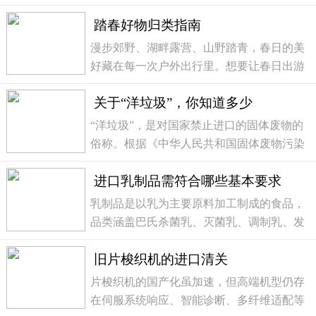
制成的各类产品统称，是生活与工业中应用
踏春好物归类指南
极广的基础制品。作为生活必需品，袜子通
常由棉、羊毛、丝绸、化学纤维等天然或人
漫步郊野、湖畔露营、山野踏青，春日的美
造材料制成，...
好藏在每一次户外出行里。想要让春日出游
更舒适惬意，趁手的户外装备必不可少，天
关于“洋垃圾”，你知道多少
幕遮阴、收纳箱归置好物、驱蚊灯远离烦
扰……这份春日出游装备指南，不仅带你解
“洋垃圾”，是对国家禁止进口的固体废物的
锁舒心的春日...
俗称。根据《中华人民共和国固体废物污染
环境防治法》第一百二十四条的规定，固体
进口乳制品需符合哪些基本要求
废物，是指在生产、生活和其他活动中产生
的丧失原有利用价值或者虽未丧失利用价值
乳制品是以乳为主要原料加工制成的食品，
但被抛弃...
品类涵盖巴氏杀菌乳、灭菌乳、调制乳、发
酵乳、干酪及再制干酪、稀奶油、奶油、无
旧片梭织机的进口清关
水奶油、炼乳、乳粉、乳清粉、乳清蛋白
粉、牛初乳粉、酪蛋白、乳矿物盐、乳基婴
片梭织机的国产化虽加速，但高端机型仍存
幼儿配方食品...
在伺服系统响应、智能诊断、多纤维适配等