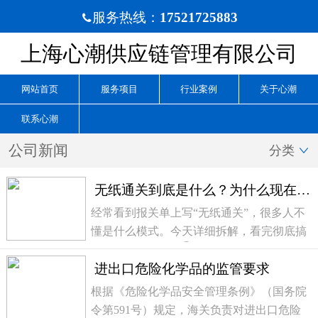
服务热线：
17521725883

上海心潮供应链管理有限公司
网站首页
服务项目
行业案例
关于心潮
联系心潮
公司新闻
分类

无纸通关到底是什么？为什么现在基本都是无纸申报✅
经常看到报关单上写“无纸通关”，很多人不
懂是什么模式。今天详细拆解，看完彻底搞
懂现代化报关模式👇什么是无纸通关？全
进出口危险化学品的监管要求
称：无纸化通关模式。企业无需向海关递交
纸质合同、发票、箱单，全部单证线上上
根据《危险化学品安全管理条例》（国务院
传、系统自动...
令第591号）规定，海关负责对进出口危险