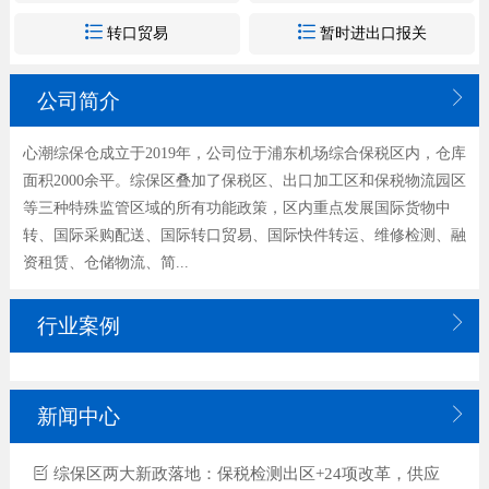


转口贸易
暂时进出口报关

公司简介
心潮综保仓成立于2019年，公司位于浦东机场综合保税区内，仓库
面积2000余平。综保区叠加了保税区、出口加工区和保税物流园区
等三种特殊监管区域的所有功能政策，区内重点发展国际货物中
转、国际采购配送、国际转口贸易、国际快件转运、维修检测、融
资租赁、仓储物流、简...

行业案例

新闻中心
综保区两大新政落地：保税检测出区+24项改革，供应