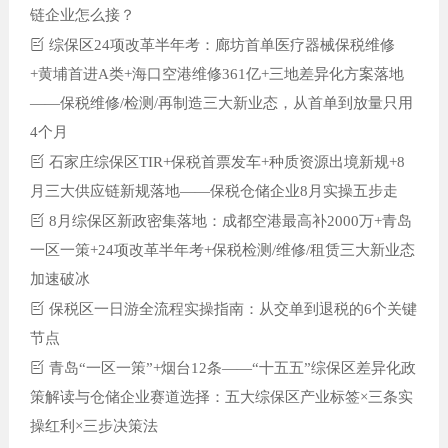
链企业怎么接？
综保区24项改革半年考：廊坊首单医疗器械保税维修
+黄埔首进A类+海口空港维修361亿+三地差异化方案落地
——保税维修/检测/再制造三大新业态，从首单到放量只用
4个月
石家庄综保区TIR+保税首票发车+种质资源出境新规+8
月三大供应链新规落地——保税仓储企业8月实操五步走
8月综保区新政密集落地：成都空港最高补2000万+青岛
一区一策+24项改革半年考+保税检测/维修/租赁三大新业态
加速破冰
保税区一日游全流程实操指南：从交单到退税的6个关键
节点
青岛“一区一策”+烟台12条——“十五五”综保区差异化政
策解读与仓储企业赛道选择：五大综保区产业标签×三条实
操红利×三步决策法