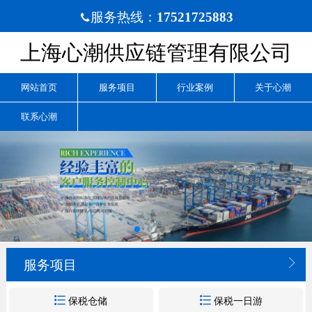
服务热线：
17521725883

上海心潮供应链管理有限公司
网站首页
服务项目
行业案例
关于心潮
联系心潮

服务项目


保税仓储
保税一日游