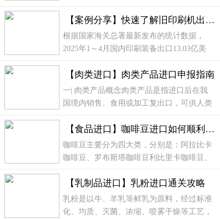
获各种青饲农作物，主分为牵引式、自走
【案例分享】快速了解旧印刷机出口全流程
式、悬挂式三种。大型青贮机，目前仍然是
欧美跨国公司的天下，国内用户也更认可纽
根据国家海关总署最新发布的统计数据，
荷兰、克拉斯...
2025年1～4月国内印刷装备出口13.03亿美
元，与去年同期相比增长20%。其中，印前
【肉类进口】肉类产品进口申报指南
设备出口6987.92万美元（同比增长6%）、
印刷设备出口8.31亿美元（同比增长
一| 肉类产品概念肉类产品是指进口后在我
23%）、印后设备出口4....
国境内销售、食用或加工复出口，可供人类
食用的屠宰畜禽胴体及其分割产品、脏器、
【食品进口】咖啡豆进口如何顺利通关
副产品及其熟制加工品，包括冰鲜肉类、冷
冻肉类、腌制肉类、熏制肉类、熟制肉类制
咖啡豆主要分为四大类，分别是：阿拉比卡
品、肉类罐...
咖啡豆、罗布斯塔咖啡豆利比里卡咖啡豆、
埃塞尔萨咖啡豆。不同品种的咖啡豆有其特
【乳制品进口】乳粉进口通关攻略
有的风味，如阿拉比卡咖啡豆香气浓郁、甜
度高。咖啡豆通常储存在干燥、避光、恒温
乳粉是以牛、羊乳等鲜乳为原料，经过标准
的环境中，...
化、均质、灭菌、浓缩、喷雾干燥等工艺，