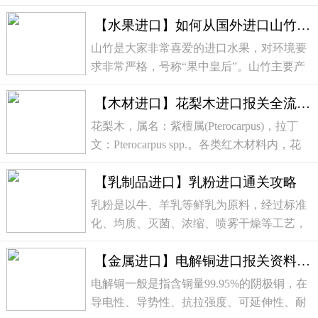
制成的粉状冲调食品。通常指全脂乳粉、脱
【水果进口】如何从国外进口山竹你了解吗？
脂乳粉或部分脱脂乳粉。一、乳粉进口报关
单证资料1、原产地证2、卫生证3、动植检
山竹是大家非常喜爱的进口水果，对环境要
证4、自动进...
求非常严格，号称“果中皇后”。山竹主要产
自泰国、印度尼西亚，是我国进口的主要水
【木材进口】花梨木进口报关全流程解析
果之一。目前获得我国准入的鲜山竹输出国
家为：马来西亚、缅甸、泰国、越南和印度
花梨木，属名：紫檀属(Pterocarpus)，拉丁
尼西亚。...
文：Pterocarpus spp.。各类红木材料内，花
梨木可以说是被最广泛使用的。花梨木的性
【乳制品进口】乳粉进口通关攻略
价比高，原材料价格合理，制造出来的家具
价位也比较亲民，加之其色调明快，触摸的
乳粉是以牛、羊乳等鲜乳为原料，经过标准
手感和质...
化、均质、灭菌、浓缩、喷雾干燥等工艺，
制成的粉状冲调食品。通常指全脂乳粉、脱
【金属进口】电解铜进口报关资料流程及海关编码归类
脂乳粉或部分脱脂乳粉。一、乳粉进口报关
单证资料1、原产地证2、卫生证3、动植检
电解铜一般是指含铜量99.95%的阴极铜，在
证4、自动进...
导电性、导势性、抗拉强度、可延伸性、耐