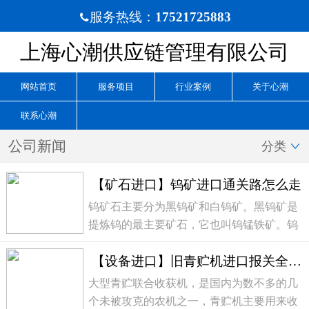
服务热线：
17521725883

上海心潮供应链管理有限公司
网站首页
服务项目
行业案例
关于心潮
联系心潮
公司新闻
分类

【矿石进口】钨矿进口通关路怎么走
钨矿石主要分为黑钨矿和白钨矿。黑钨矿是
提炼钨的最主要矿石，它也叫钨锰铁矿。钨
及其合金是现代工业、国防及高新技术应用
【设备进口】旧青贮机进口报关全流程分享
中的极为重要的功能材料之一，广泛应用在
航天、原子能、船舶、汽车工业、电气工
大型青贮联合收获机，是国内为数不多的几
业、电子工业...
个未被攻克的农机之一，青贮机主要用来收