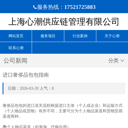
服务热线：
17521725883

上海心潮供应链管理有限公司
网站首页
服务项目
行业案例
关于心潮
联系心潮
公司新闻
分类

进口奢侈品包包指南
日期：2026-03-20 人气：8
奢侈品包包的进口清关流程根据进口主体（个人或企业）和运输方式
（个人物品或货物）有所不同，主要可分为‌个人物品渠道‌和‌货物贸易
渠道‌两种。
📚个人物品渠道（如海淘、代购自用）