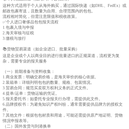
这种方式适用于个人从海外购买，通过国际快递（如DHL、FedEx）或
邮政包裹寄送，且数量为自用、合理范围内的包包。
流程相对简化，但需注意限值和税收政策。
✅️个人进口奢侈品包包报关流程
‌1.包裹入境与申报
2.‌海关审核与征税
3.缴税与放行
📚货物贸易渠道（如企业进口、批量采购）
这是企业或个人以商业目的进行批量进口的正规渠道，流程更为复
杂，需要专业的报关服务
（一）前期准备与资料收集‌：
1.‌商业发票‌：明确交易价格，是海关审价的核心依据。
‌2.装箱单‌：详细列明包包的数量、规格、包装情况。
‌3.贸易合同‌：规范买卖双方权利义务的正式文件。
‌4.提单/运单‌：货物运输的凭证。
‌5.报关委托书‌：如委托专业报关行办理，需提供此文件。
6.‌品牌授权书‌：为避免知识产权纠纷，通常需要提供品牌方的授权文
件。‌
7.‌其他文件‌：根据包包材质和用途，可能还需提供原产地证明、货物
情况申报表等。‌
（二）‌国外发货与到港换单‌