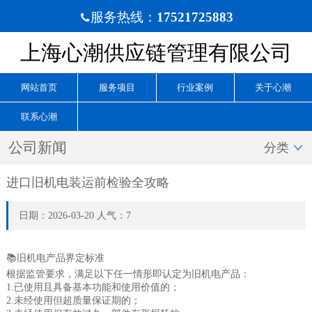
服务热线：
17521725883

上海心潮供应链管理有限公司
网站首页
服务项目
行业案例
关于心潮
联系心潮
公司新闻
分类

进口旧机电装运前检验全攻略
日期：2026-03-20 人气：7
📚旧机电产品界定标准
根据监管要求，满足以下任一情形即认定为旧机电产品：
1.已使用且具备基本功能和使用价值的；
2.未经使用但超质量保证期的；