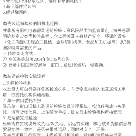
3.未经使用但存放过久、部件有形损耗的；
4.新旧部件混装的；
5.经过翻新的。
📚需装运前检验的旧机电范围
并非所有旧机电都需装运前检验，高风险品类为监管重点，海关总署
明确划定17类需检验品类，含15类涉及人身财产安全、环保的设备
（化工/能源/工程施工机械、金属切削机床、食品加工机械等）及2类
国家特殊需要的产品。
✅ 精准查询方式：
① 查阅海关总署2014年第145号公告；
② 登录中国国际贸易单一窗口，通过HS编码一键查询。
📚装运前检验实操流程
1.选择检验机构
收发货人可自行选择备案检验机构，向货物境内目的地直属海关申
请，或委托机构实施检验。
2. 单一窗口委托申报
登录单一窗口旧机电装运前检验监督管理系统，按流程完成业务委
托、填写货物信息、上传随附单据，提交后由检验机构审核受理。
3. 启运前完成检验
检验需在货物境外装货地/发货地、启运前实施，核心核查货物信息与
贸易文件一致性、是否夹带禁运品，同时对安全、环保、
卫生等项目进行评定，未提前完成检验的，货物到港后将被退运。